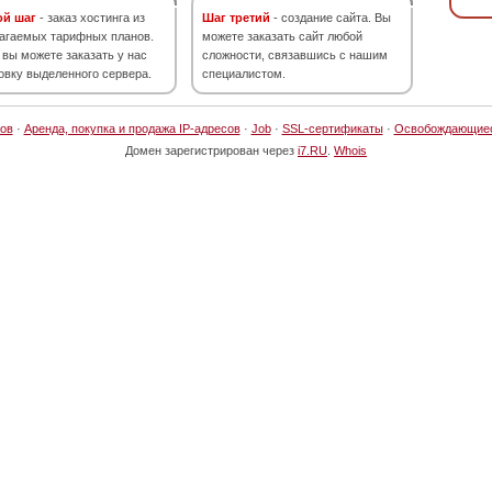
ой шаг
- заказ хостинга из
Шаг третий
- создание сайта. Вы
агаемых тарифных планов.
можете заказать сайт любой
 вы можете заказать у нас
сложности, связавшись с нашим
овку выделенного сервера.
специалистом.
ов
·
Аренда, покупка и продажа IP-адресов
·
Job
·
SSL-сертификаты
·
Освобождающие
Домен зарегистрирован через
i7.RU
.
Whois