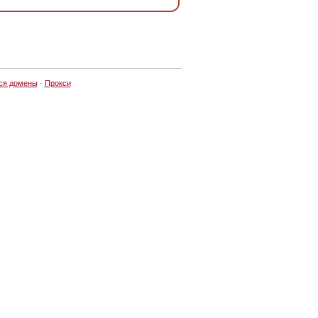
ся домены
·
Прокси