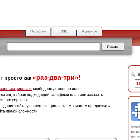
IT-работа
SSL
Аукцион
W
«раз-два-три»!
т просто как
зарегистрировать
свободное доменное имя.
остинг, выбрав подходящий тарифный план или заказать
енного сервера.
оздание сайта у нашего специалиста. Мы можем предложить
йта любой сложности.
пода
регис
шанс