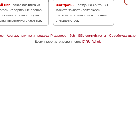
ой шаг
- заказ хостинга из
Шаг третий
- создание сайта. Вы
агаемых тарифных планов.
можете заказать сайт любой
 вы можете заказать у нас
сложности, связавшись с нашим
овку выделенного сервера.
специалистом.
ов
·
Аренда, покупка и продажа IP-адресов
·
Job
·
SSL-сертификаты
·
Освобождающие
Домен зарегистрирован через
i7.RU
.
Whois