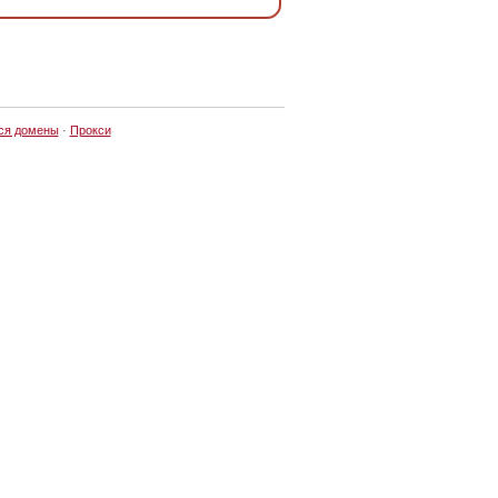
ся домены
·
Прокси