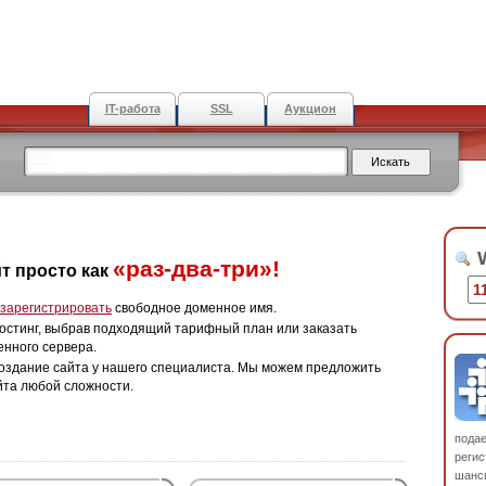
IT-работа
SSL
Аукцион
W
«раз-два-три»!
т просто как
зарегистрировать
свободное доменное имя.
остинг, выбрав подходящий тарифный план или заказать
енного сервера.
оздание сайта у нашего специалиста. Мы можем предложить
йта любой сложности.
пода
регис
шанс