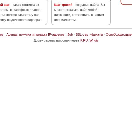
ой шаг
- заказ хостинга из
Шаг третий
- создание сайта. Вы
агаемых тарифных планов.
можете заказать сайт любой
 вы можете заказать у нас
сложности, связавшись с нашим
овку выделенного сервера.
специалистом.
ов
·
Аренда, покупка и продажа IP-адресов
·
Job
·
SSL-сертификаты
·
Освобождающие
Домен зарегистрирован через
i7.RU
.
Whois