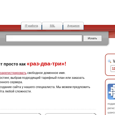
IT-работа
SSL
Аукцион
W
«раз-два-три»!
т просто как
зарегистрировать
свободное доменное имя.
остинг, выбрав подходящий тарифный план или заказать
енного сервера.
оздание сайта у нашего специалиста. Мы можем предложить
йта любой сложности.
пода
регис
шанс