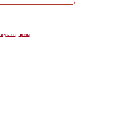
ся домены
·
Прокси