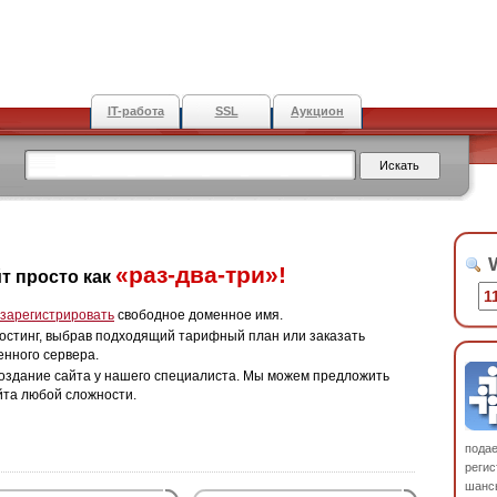
IT-работа
SSL
Аукцион
W
«раз-два-три»!
т просто как
зарегистрировать
свободное доменное имя.
остинг, выбрав подходящий тарифный план или заказать
енного сервера.
оздание сайта у нашего специалиста. Мы можем предложить
йта любой сложности.
пода
регис
шанс