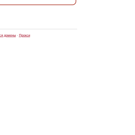
ся домены
·
Прокси