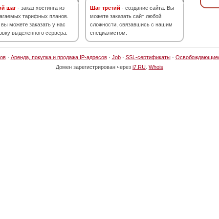
ой шаг
- заказ хостинга из
Шаг третий
- создание сайта. Вы
агаемых тарифных планов.
можете заказать сайт любой
 вы можете заказать у нас
сложности, связавшись с нашим
овку выделенного сервера.
специалистом.
ов
·
Аренда, покупка и продажа IP-адресов
·
Job
·
SSL-сертификаты
·
Освобождающие
Домен зарегистрирован через
i7.RU
.
Whois