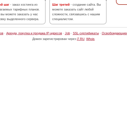
ой шаг
- заказ хостинга из
Шаг третий
- создание сайта. Вы
агаемых тарифных планов.
можете заказать сайт любой
 вы можете заказать у нас
сложности, связавшись с нашим
овку выделенного сервера.
специалистом.
ов
·
Аренда, покупка и продажа IP-адресов
·
Job
·
SSL-сертификаты
·
Освобождающие
Домен зарегистрирован через
i7.RU
.
Whois