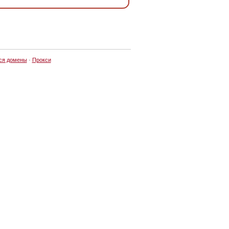
ся домены
·
Прокси