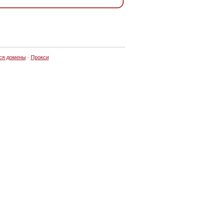
ся домены
·
Прокси