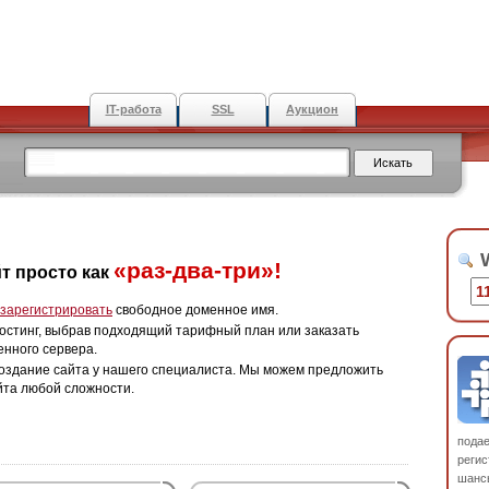
IT-работа
SSL
Аукцион
W
«раз-два-три»!
т просто как
зарегистрировать
свободное доменное имя.
остинг, выбрав подходящий тарифный план или заказать
енного сервера.
оздание сайта у нашего специалиста. Мы можем предложить
йта любой сложности.
пода
регис
шанс