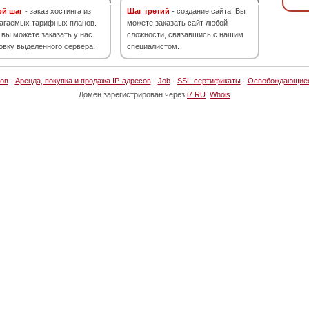
ой шаг
- заказ хостинга из
Шаг третий
- создание сайта. Вы
агаемых тарифных планов.
можете заказать сайт любой
 вы можете заказать у нас
сложности, связавшись с нашим
овку выделенного сервера.
специалистом.
ов
·
Аренда, покупка и продажа IP-адресов
·
Job
·
SSL-сертификаты
·
Освобождающие
Домен зарегистрирован через
i7.RU
.
Whois