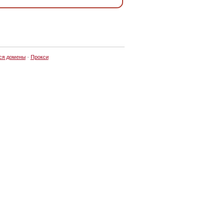
ся домены
·
Прокси