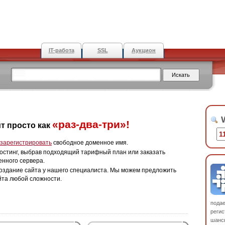
IT-работа
SSL
Аукцион
W
«раз-два-три»!
т просто как
зарегистрировать
свободное доменное имя.
остинг, выбрав подходящий тарифный план или заказать
енного сервера.
оздание сайта у нашего специалиста. Мы можем предложить
йта любой сложности.
пода
регис
шанс