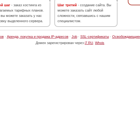
ой шаг
- заказ хостинга из
Шаг третий
- создание сайта. Вы
агаемых тарифных планов.
можете заказать сайт любой
 вы можете заказать у нас
сложности, связавшись с нашим
овку выделенного сервера.
специалистом.
ов
·
Аренда, покупка и продажа IP-адресов
·
Job
·
SSL-сертификаты
·
Освобождающие
Домен зарегистрирован через
i7.RU
.
Whois