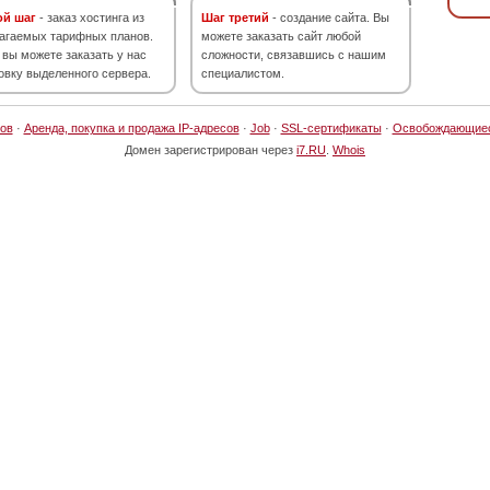
ой шаг
- заказ хостинга из
Шаг третий
- создание сайта. Вы
агаемых тарифных планов.
можете заказать сайт любой
 вы можете заказать у нас
сложности, связавшись с нашим
овку выделенного сервера.
специалистом.
ов
·
Аренда, покупка и продажа IP-адресов
·
Job
·
SSL-сертификаты
·
Освобождающие
Домен зарегистрирован через
i7.RU
.
Whois