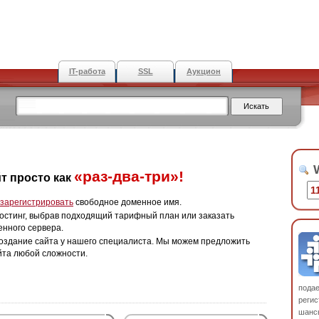
IT-работа
SSL
Аукцион
W
«раз-два-три»!
т просто как
зарегистрировать
свободное доменное имя.
остинг, выбрав подходящий тарифный план или заказать
енного сервера.
оздание сайта у нашего специалиста. Мы можем предложить
йта любой сложности.
пода
регис
шанс