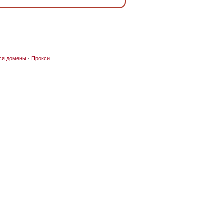
ся домены
·
Прокси