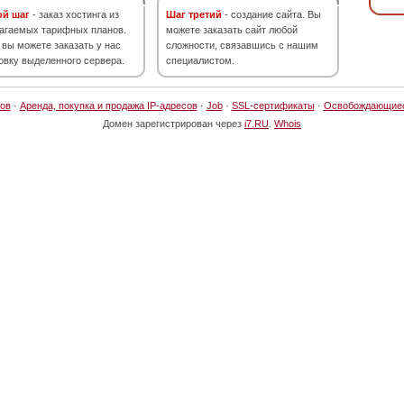
ой шаг
- заказ хостинга из
Шаг третий
- создание сайта. Вы
агаемых тарифных планов.
можете заказать сайт любой
 вы можете заказать у нас
сложности, связавшись с нашим
овку выделенного сервера.
специалистом.
ов
·
Аренда, покупка и продажа IP-адресов
·
Job
·
SSL-сертификаты
·
Освобождающие
Домен зарегистрирован через
i7.RU
.
Whois