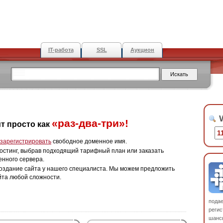
IT-работа
SSL
Аукцион
W
«раз-два-три»!
т просто как
зарегистрировать
свободное доменное имя.
остинг, выбрав подходящий тарифный план или заказать
енного сервера.
оздание сайта у нашего специалиста. Мы можем предложить
йта любой сложности.
пода
регис
шанс