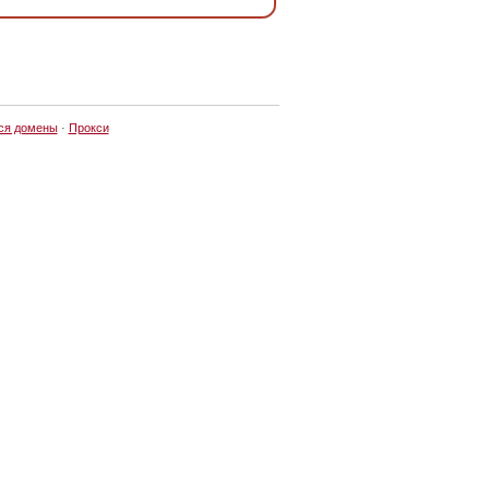
ся домены
·
Прокси